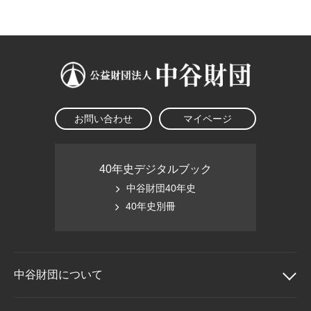
大学院生奨学金
国際学生交流プログラ
役員・評議員
公開情報
アクセス
ム
よくあるご質問
日本語
English
マイページ
年報一覧
中谷財団レポート
科学教育振興助成・
サイトマップ
中谷財団アーカイブ
次世代理系人材育成プ
ログラム助成
お問い合わせ
マイページ
40年史デジタルブック
中谷財団40年史
40年史別冊
中谷財団に
ついて