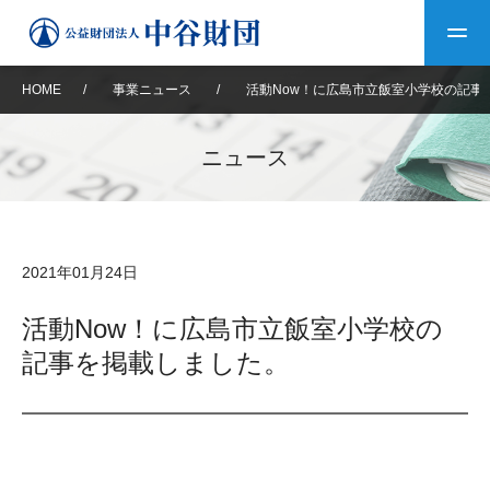
HOME
/
事業ニュース
/
活動Now！に広島市立飯室小学校の記事
トップ
ニュース
中谷財団について
中谷財団について
理事長挨拶
中谷財団事業紹介
2021年01月24日
設立趣意書
中谷財団事業紹介
財団概要
中谷賞
中谷財団動画紹介
活動Now！に広島市立飯室小学校の
記事を掲載しました。
40年史デジタルブック
沿革
神戸賞
長期大型研究助成
その他情報
中谷財団40年史
研究助成
その他情報
交流助成
個人情報保護に関する
お問い合わせ
40年史別冊
基本方針