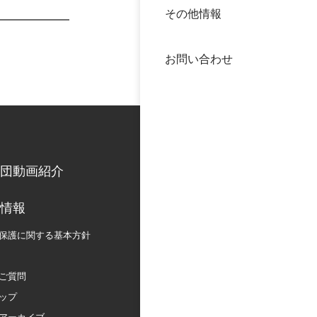
その他情報
40年
交流
中谷
お問い合わせ
大学
国際
役員
科学
公開
次世
団動画紹介
年報
情報
保護に関する
基本方針
中谷
ご質問
ップ