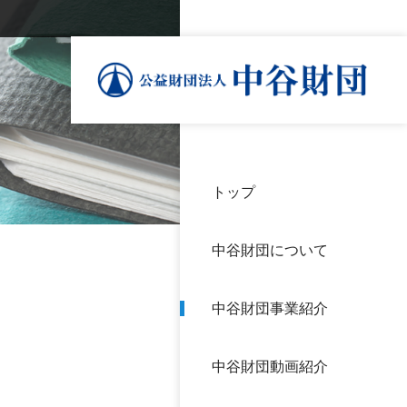
トップ
理事
中谷
個人
基本
中谷財団について
設立
神戸
アク
中谷財団事業紹介
財団
長期
よく
中谷財団動画紹介
沿革
研究
サイ