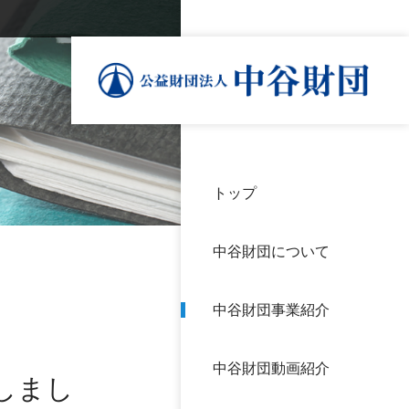
トップ
理事
中谷
個人
基本
中谷財団について
設立
神戸
アク
中谷財団事業紹介
財団
長期
よく
中谷財団動画紹介
沿革
研究
しまし
サイ