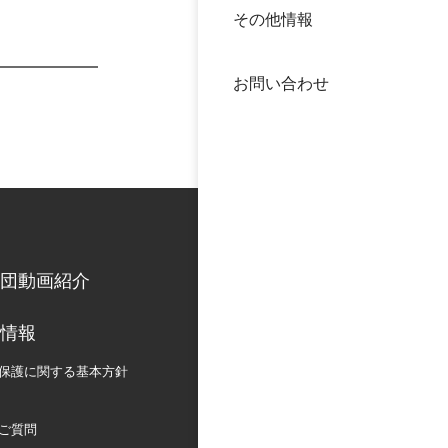
その他情報
40年
交流
中谷
お問い合わせ
大学
国際
役員
科学
公開
次世
団動画紹介
年報
情報
中谷
保護に関する
基本方針
ご質問