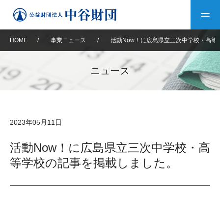
HOME
/
事業ニュース
/
活動Now！に広島県立三次中学校・高等
トップ
ニュース
中谷財団について
中谷財団について
理事長挨拶
中谷財団事業紹介
2023年05月11日
設立趣意書
中谷財団事業紹介
財団概要
中谷賞
中谷財団動画紹介
活動Now！に広島県立三次中学校・高
等学校の記事を掲載しました。
40年史デジタルブック
沿革
神戸賞
長期大型研究助成
その他情報
中谷財団40年史
研究助成
その他情報
交流助成
個人情報保護に関する
お問い合わせ
40年史別冊
基本方針