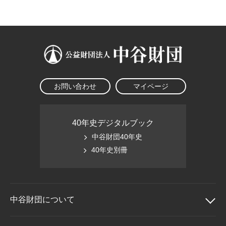
大学院生奨学金
国際学生交流プログラ
役員・評議員
公開情報
アクセス
ム
よくあるご質問
日本語
English
マイページ
年報一覧
中谷財団レポート
科学教育振興助成・
サイトマップ
中谷財団アーカイブ
次世代理系人材育成プ
ログラム助成
お問い合わせ
マイページ
40年史デジタルブック
中谷財団40年史
40年史別冊
中谷財団に
ついて