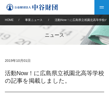
HOME
/
事業ニュース
/
活動Now！に広島県立祇園北高等学校の
トップ
ニュース
中谷財団について
中谷財団について
理事長挨拶
中谷財団事業紹介
2019年10月01日
設立趣意書
中谷財団事業紹介
財団概要
中谷賞
中谷財団動画紹介
活動Now！に広島県立祇園北高等学校
の記事を掲載しました。
40年史デジタルブック
沿革
神戸賞
長期大型研究助成
その他情報
中谷財団40年史
研究助成
その他情報
交流助成
個人情報保護に関する
お問い合わせ
40年史別冊
基本方針