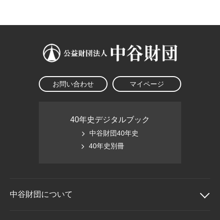
大学院生奨学金
国際学生交流プログラ
役員・評議員
公開情報
アクセス
ム
よくあるご質問
日本語
English
マイページ
年報一覧
中谷財団レポート
科学教育振興助成・
サイトマップ
中谷財団アーカイブ
次世代理系人材育成プ
ログラム助成
お問い合わせ
マイページ
40年史デジタルブック
中谷財団40年史
40年史別冊
中谷財団に
ついて