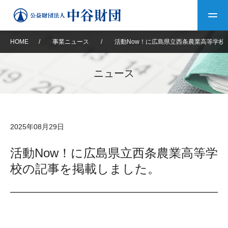
HOME
/
事業ニュース
/
活動Now！に広島県立西条農業高等学校
トップ
ニュース
中谷財団について
中谷財団について
理事長挨拶
中谷財団事業紹介
2025年08月29日
設立趣意書
中谷財団事業紹介
財団概要
中谷賞
中谷財団動画紹介
活動Now！に広島県立西条農業高等学
校の記事を掲載しました。
40年史デジタルブック
沿革
神戸賞
長期大型研究助成
その他情報
中谷財団40年史
研究助成
その他情報
交流助成
個人情報保護に関する
お問い合わせ
40年史別冊
基本方針