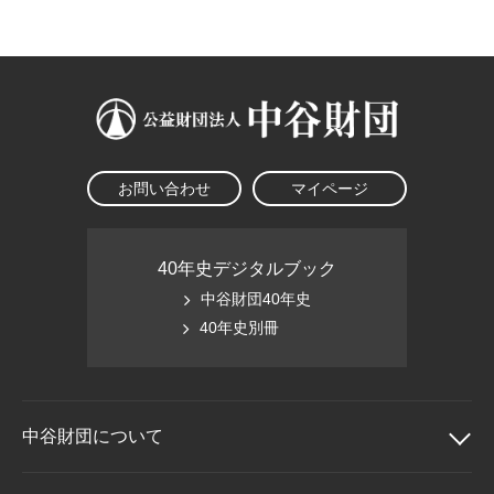
大学院生奨学金
国際学生交流プログラ
役員・評議員
公開情報
アクセス
ム
よくあるご質問
日本語
English
マイページ
年報一覧
中谷財団レポート
科学教育振興助成・
サイトマップ
中谷財団アーカイブ
次世代理系人材育成プ
ログラム助成
お問い合わせ
マイページ
40年史デジタルブック
中谷財団40年史
40年史別冊
中谷財団に
ついて