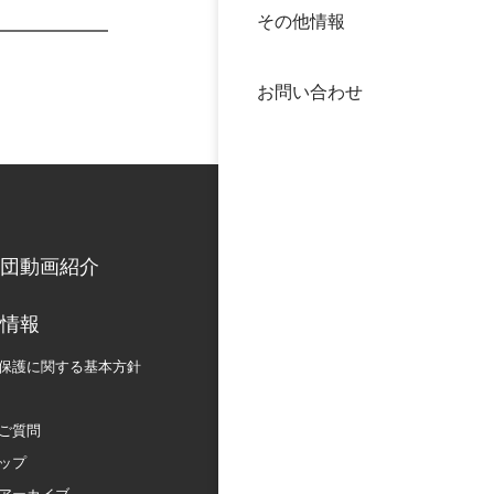
その他情報
40年
交流
中谷
お問い合わせ
大学
国際
役員
科学
公開
次世
団動画紹介
年報
情報
保護に関する
基本方針
中谷
ご質問
ップ