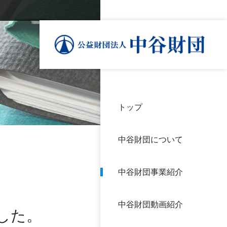
トップ
理事
中谷
個人
基本
中谷財団について
設立
神戸
アク
中谷財団事業紹介
財団
長期
よく
中谷財団動画紹介
沿革
研究
した。
サイ