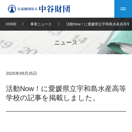
HOME
/
事業ニュース
/
活動Now！に愛媛県立宇和島水産高等学
トップ
ニュース
中谷財団について
中谷財団について
理事長挨拶
中谷財団事業紹介
2025年09月25日
設立趣意書
中谷財団事業紹介
財団概要
中谷賞
中谷財団動画紹介
活動Now！に愛媛県立宇和島水産高等
学校の記事を掲載しました。
40年史デジタルブック
沿革
神戸賞
長期大型研究助成
その他情報
中谷財団40年史
研究助成
その他情報
交流助成
個人情報保護に関する
お問い合わせ
40年史別冊
基本方針