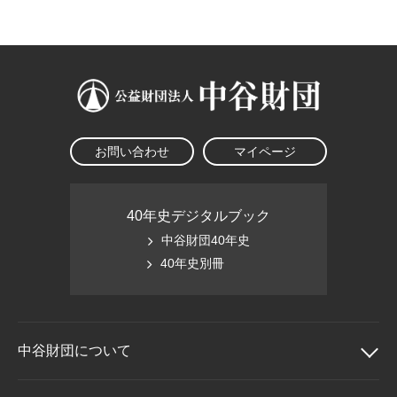
大学院生奨学金
国際学生交流プログラ
役員・評議員
公開情報
アクセス
ム
よくあるご質問
日本語
English
マイページ
年報一覧
中谷財団レポート
科学教育振興助成・
サイトマップ
中谷財団アーカイブ
次世代理系人材育成プ
ログラム助成
お問い合わせ
マイページ
40年史デジタルブック
中谷財団40年史
40年史別冊
中谷財団に
ついて