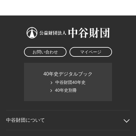
大学院生奨学金
国際学生交流プログラ
役員・評議員
公開情報
アクセス
ム
よくあるご質問
日本語
English
マイページ
年報一覧
中谷財団レポート
科学教育振興助成・
サイトマップ
中谷財団アーカイブ
次世代理系人材育成プ
ログラム助成
お問い合わせ
マイページ
40年史デジタルブック
中谷財団40年史
40年史別冊
中谷財団に
ついて