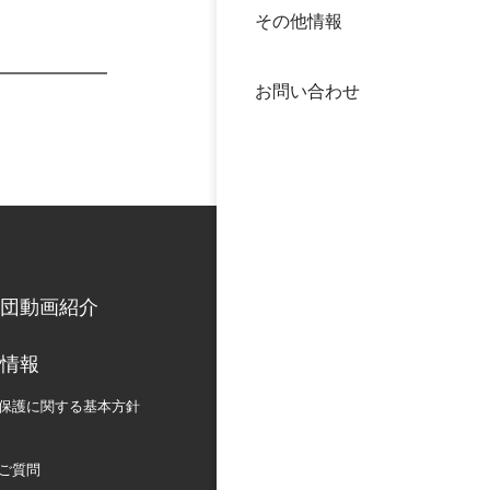
その他情報
40年
交流
中谷
お問い合わせ
大学
国際
役員
科学
公開
次世
団動画紹介
年報
情報
中谷
保護に関する
基本方針
ご質問