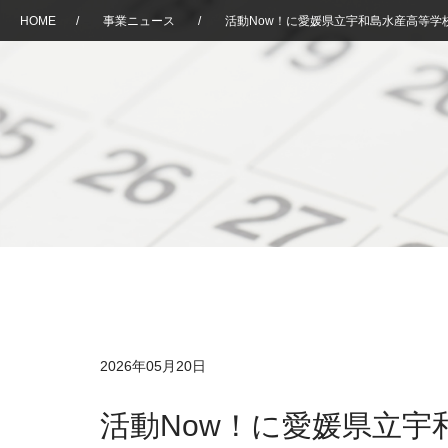
HOME
/
事業ニュース
/
活動Now！に愛媛県立宇和島水産高等学
2026年05月20日
活動Now！に愛媛県立