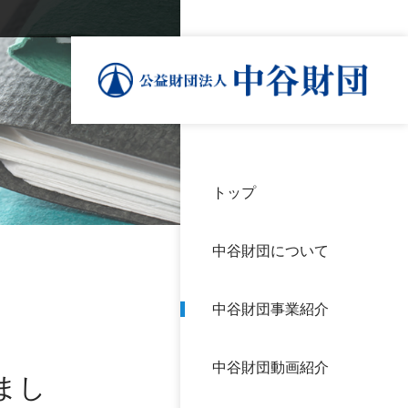
トップ
理事
中谷
個人
基本
中谷財団について
設立
神戸
アク
中谷財団事業紹介
財団
長期
よく
中谷財団動画紹介
沿革
研究
まし
サイ