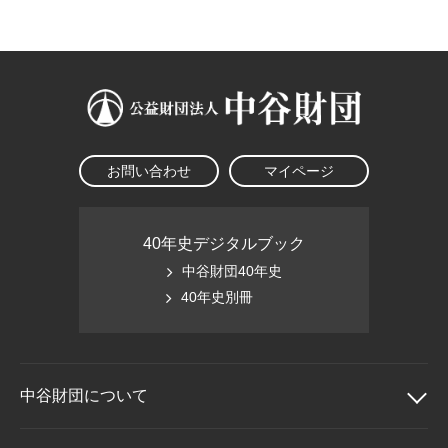
大学院生奨学金
国際学生交流プログラ
役員・評議員
公開情報
アクセス
ム
よくあるご質問
日本語
English
マイページ
年報一覧
中谷財団レポート
科学教育振興助成・
サイトマップ
中谷財団アーカイブ
次世代理系人材育成プ
ログラム助成
お問い合わせ
マイページ
40年史デジタルブック
中谷財団40年史
40年史別冊
中谷財団に
ついて