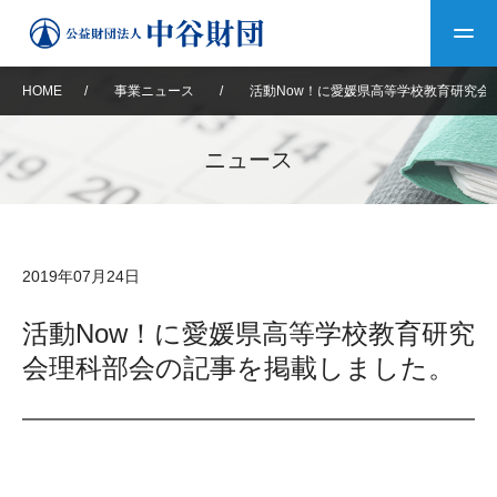
HOME
/
事業ニュース
/
活動Now！に愛媛県高等学校教育研究会
トップ
ニュース
中谷財団について
中谷財団について
理事長挨拶
中谷財団事業紹介
2019年07月24日
設立趣意書
中谷財団事業紹介
財団概要
中谷賞
中谷財団動画紹介
活動Now！に愛媛県高等学校教育研究
会理科部会の記事を掲載しました。
40年史デジタルブック
沿革
神戸賞
長期大型研究助成
その他情報
中谷財団40年史
研究助成
その他情報
交流助成
個人情報保護に関する
お問い合わせ
40年史別冊
基本方針