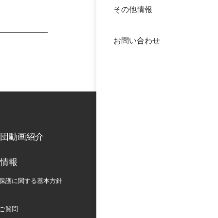
その他情報
40年
交流
中谷
お問い合わせ
大学
国際
役員
科学
公開
次世
団動画紹介
年報
情報
中谷
保護に関する
基本方針
ご質問