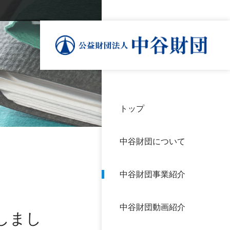
トップ
理事
中谷
個人
基本
中谷財団について
設立
神戸
アク
中谷財団事業紹介
財団
長期
よく
中谷財団動画紹介
沿革
研究
しまし
サイ