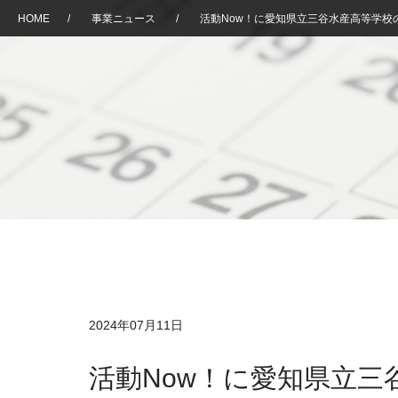
HOME
/
事業ニュース
/
活動Now！に愛知県立三谷水産高等学校
2024年07月11日
活動Now！に愛知県立