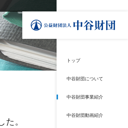
トップ
理事
中谷
個人
基本
中谷財団について
設立
神戸
アク
中谷財団事業紹介
財団
長期
よく
中谷財団動画紹介
沿革
研究
した。
サイ