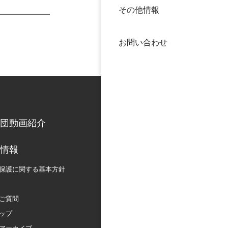
その他情報
40年
交流
中谷
お問い合わせ
大学
国際
役員
科学
公開
次世
団動画紹介
年報
情報
保護に関する
基本方針
中谷
ご質問
ップ