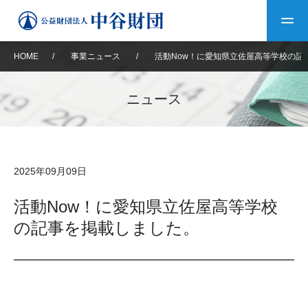
HOME
/
事業ニュース
/
活動Now！に愛知県立佐屋高等学校の記
トップ
ニュース
中谷財団について
中谷財団について
理事長挨拶
中谷財団事業紹介
2025年09月09日
設立趣意書
中谷財団事業紹介
財団概要
中谷賞
中谷財団動画紹介
活動Now！に愛知県立佐屋高等学校
の記事を掲載しました。
40年史デジタルブック
沿革
神戸賞
長期大型研究助成
その他情報
中谷財団40年史
研究助成
その他情報
交流助成
個人情報保護に関する
お問い合わせ
40年史別冊
基本方針