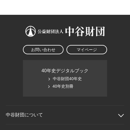
大学院生奨学金
国際学生交流プログラ
役員・評議員
公開情報
アクセス
ム
よくあるご質問
日本語
English
マイページ
年報一覧
中谷財団レポート
科学教育振興助成・
サイトマップ
中谷財団アーカイブ
次世代理系人材育成プ
ログラム助成
お問い合わせ
マイページ
40年史デジタルブック
中谷財団40年史
40年史別冊
中谷財団に
ついて