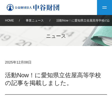
HOME
/
事業ニュース
/
活動Now！に愛知県立佐屋高等学校の記
トップ
ニュース
中谷財団について
中谷財団について
理事長挨拶
中谷財団事業紹介
2025年12月08日
設立趣意書
中谷財団事業紹介
財団概要
中谷賞
中谷財団動画紹介
活動Now！に愛知県立佐屋高等学校
の記事を掲載しました。
40年史デジタルブック
沿革
神戸賞
長期大型研究助成
その他情報
中谷財団40年史
研究助成
その他情報
交流助成
個人情報保護に関する
お問い合わせ
40年史別冊
基本方針