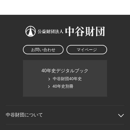
大学院生奨学金
国際学生交流プログラ
役員・評議員
公開情報
アクセス
ム
よくあるご質問
日本語
English
マイページ
年報一覧
中谷財団レポート
科学教育振興助成・
サイトマップ
中谷財団アーカイブ
次世代理系人材育成プ
ログラム助成
お問い合わせ
マイページ
40年史デジタルブック
中谷財団40年史
40年史別冊
中谷財団に
ついて