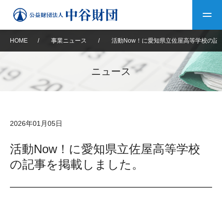
HOME
/
事業ニュース
/
活動Now！に愛知県立佐屋高等学校の記
トップ
ニュース
中谷財団について
中谷財団について
理事長挨拶
中谷財団事業紹介
2026年01月05日
設立趣意書
中谷財団事業紹介
財団概要
中谷賞
中谷財団動画紹介
活動Now！に愛知県立佐屋高等学校
の記事を掲載しました。
40年史デジタルブック
沿革
神戸賞
長期大型研究助成
その他情報
中谷財団40年史
研究助成
その他情報
交流助成
個人情報保護に関する
お問い合わせ
40年史別冊
基本方針