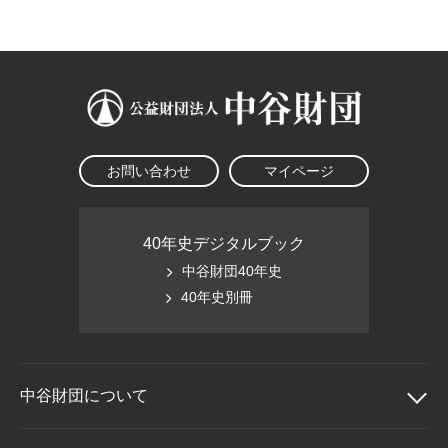
大学院生奨学金
国際学生交流プログラ
役員・評議員
公開情報
アクセス
ム
よくあるご質問
日本語
English
マイページ
年報一覧
中谷財団レポート
科学教育振興助成・
サイトマップ
中谷財団アーカイブ
次世代理系人材育成プ
ログラム助成
お問い合わせ
マイページ
40年史デジタルブック
中谷財団40年史
40年史別冊
中谷財団に
ついて