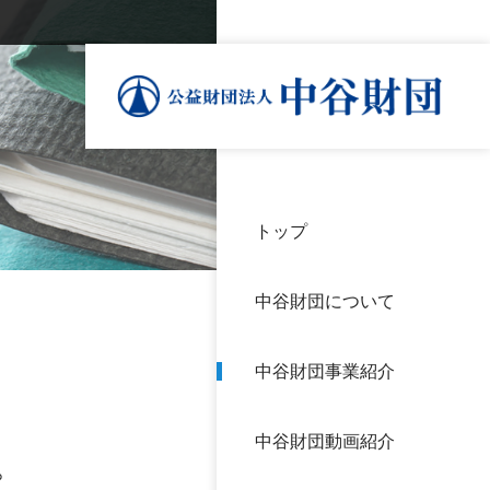
トップ
理事
中谷
個人
基本
中谷財団について
設立
神戸
アク
中谷財団事業紹介
財団
長期
よく
中谷財団動画紹介
沿革
研究
。
サイ