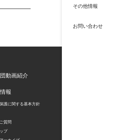
その他情報
40年
交流
中谷
お問い合わせ
大学
国際
役員
科学
公開
次世
団動画紹介
年報
情報
保護に関する
基本方針
中谷
ご質問
ップ