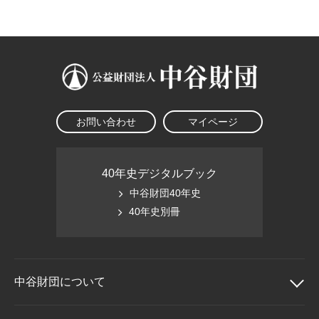
大学院生奨学金
国際学生交流プログラ
役員・評議員
公開情報
アクセス
ム
よくあるご質問
日本語
English
マイページ
年報一覧
中谷財団レポート
科学教育振興助成・
サイトマップ
中谷財団アーカイブ
次世代理系人材育成プ
ログラム助成
お問い合わせ
マイページ
40年史デジタルブック
中谷財団40年史
40年史別冊
中谷財団に
ついて