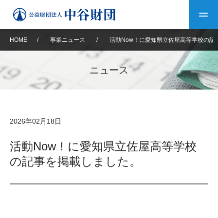
HOME
/
事業ニュース
/
活動Now！に愛知県立佐屋高等学校の記
トップ
ニュース
中谷財団について
中谷財団について
理事長挨拶
中谷財団事業紹介
2026年02月18日
設立趣意書
中谷財団事業紹介
財団概要
中谷賞
中谷財団動画紹介
活動Now！に愛知県立佐屋高等学校
の記事を掲載しました。
40年史デジタルブック
沿革
神戸賞
長期大型研究助成
その他情報
中谷財団40年史
研究助成
その他情報
交流助成
個人情報保護に関する
お問い合わせ
40年史別冊
基本方針