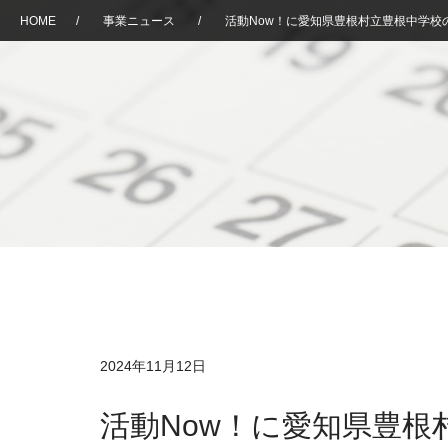
HOME
/
事業ニュース
/
活動Now！に愛知県豊根村立豊根中学校
2024年11月12日
活動Now！に愛知県豊