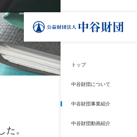
トップ
理事
中谷
個人
基本
中谷財団について
設立
神戸
アク
中谷財団事業紹介
財団
長期
よく
中谷財団動画紹介
沿革
研究
した。
サイ