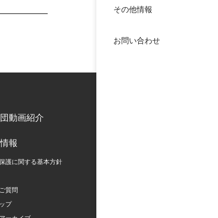
その他情報
40年
交流
中谷
お問い合わせ
大学
国際
役員
科学
公開
次世
団動画紹介
年報
情報
保護に関する
基本方針
中谷
ご質問
ップ