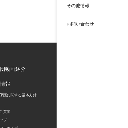
その他情報
40年
交流
中谷
お問い合わせ
大学
国際
役員
科学
公開
次世
団動画紹介
年報
情報
保護に関する
基本方針
中谷
ご質問
ップ