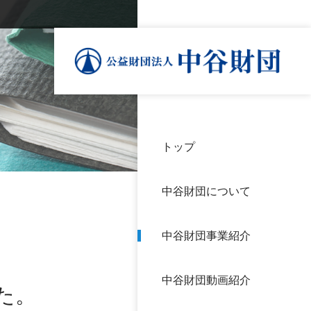
トップ
理事
中谷
個人
基本
中谷財団について
設立
神戸
アク
中谷財団事業紹介
財団
長期
よく
中谷財団動画紹介
沿革
研究
た。
サイ