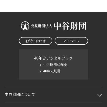
大学院生奨学金
国際学生交流プログラ
役員・評議員
公開情報
アクセス
ム
よくあるご質問
日本語
English
マイページ
年報一覧
中谷財団レポート
科学教育振興助成・
サイトマップ
中谷財団アーカイブ
次世代理系人材育成プ
ログラム助成
お問い合わせ
マイページ
40年史デジタルブック
中谷財団40年史
40年史別冊
中谷財団に
ついて