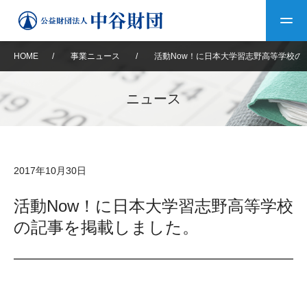
HOME
/
事業ニュース
/
活動Now！に日本大学習志野高等学校の
トップ
ニュース
中谷財団について
中谷財団について
理事長挨拶
中谷財団事業紹介
2017年10月30日
設立趣意書
中谷財団事業紹介
財団概要
中谷賞
中谷財団動画紹介
活動Now！に日本大学習志野高等学校
の記事を掲載しました。
40年史デジタルブック
沿革
神戸賞
長期大型研究助成
その他情報
中谷財団40年史
研究助成
その他情報
交流助成
個人情報保護に関する
お問い合わせ
40年史別冊
基本方針