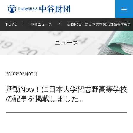
HOME
/
事業ニュース
/
活動Now！に日本大学習志野高等学校の
トップ
ニュース
中谷財団について
中谷財団について
理事長挨拶
中谷財団事業紹介
2018年02月05日
設立趣意書
中谷財団事業紹介
財団概要
中谷賞
中谷財団動画紹介
活動Now！に日本大学習志野高等学校
の記事を掲載しました。
40年史デジタルブック
沿革
神戸賞
長期大型研究助成
その他情報
中谷財団40年史
研究助成
その他情報
交流助成
個人情報保護に関する
お問い合わせ
40年史別冊
基本方針