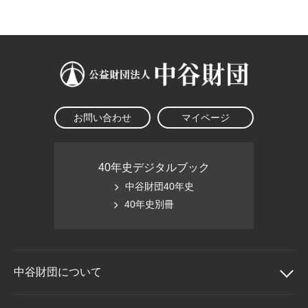
大学院生奨学金
国際学生交流プログラ
役員・評議員
公開情報
アクセス
ム
よくあるご質問
日本語
English
マイページ
年報一覧
中谷財団レポート
科学教育振興助成・
サイトマップ
中谷財団アーカイブ
次世代理系人材育成プ
ログラム助成
お問い合わせ
マイページ
40年史デジタルブック
中谷財団40年史
40年史別冊
中谷財団に
ついて