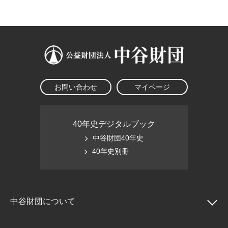
大学院生奨学金
国際学生交流プログラ
役員・評議員
公開情報
アクセス
ム
よくあるご質問
日本語
English
マイページ
年報一覧
中谷財団レポート
科学教育振興助成・
サイトマップ
中谷財団アーカイブ
次世代理系人材育成プ
ログラム助成
お問い合わせ
マイページ
40年史デジタルブック
中谷財団40年史
40年史別冊
中谷財団に
ついて