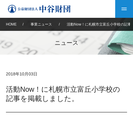
HOME
/
事業ニュース
/
活動Now！に札幌市立富丘小学校の記事
トップ
ニュース
中谷財団について
中谷財団について
理事長挨拶
中谷財団事業紹介
2018年10月03日
設立趣意書
中谷財団事業紹介
財団概要
中谷賞
中谷財団動画紹介
活動Now！に札幌市立富丘小学校の
記事を掲載しました。
40年史デジタルブック
沿革
神戸賞
長期大型研究助成
その他情報
中谷財団40年史
研究助成
その他情報
交流助成
個人情報保護に関する
お問い合わせ
40年史別冊
基本方針