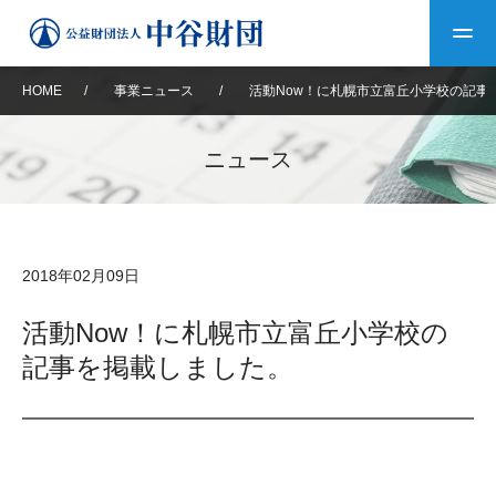
HOME
/
事業ニュース
/
活動Now！に札幌市立富丘小学校の記事
トップ
ニュース
中谷財団について
中谷財団について
理事長挨拶
中谷財団事業紹介
2018年02月09日
設立趣意書
中谷財団事業紹介
財団概要
中谷賞
中谷財団動画紹介
活動Now！に札幌市立富丘小学校の
記事を掲載しました。
40年史デジタルブック
沿革
神戸賞
長期大型研究助成
その他情報
中谷財団40年史
研究助成
その他情報
交流助成
個人情報保護に関する
お問い合わせ
40年史別冊
基本方針