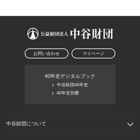
大学院生奨学金
国際学生交流プログラ
役員・評議員
公開情報
アクセス
ム
よくあるご質問
日本語
English
マイページ
年報一覧
中谷財団レポート
科学教育振興助成・
サイトマップ
中谷財団アーカイブ
次世代理系人材育成プ
ログラム助成
お問い合わせ
マイページ
40年史デジタルブック
中谷財団40年史
40年史別冊
中谷財団に
ついて