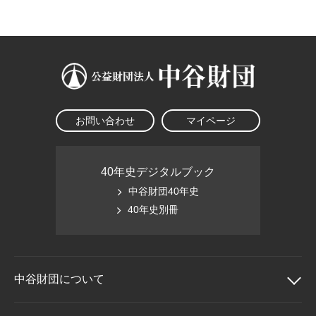
大学院生奨学金
国際学生交流プログラ
役員・評議員
公開情報
アクセス
ム
よくあるご質問
日本語
English
マイページ
年報一覧
中谷財団レポート
科学教育振興助成・
サイトマップ
中谷財団アーカイブ
次世代理系人材育成プ
ログラム助成
お問い合わせ
マイページ
40年史デジタルブック
中谷財団40年史
40年史別冊
中谷財団に
ついて