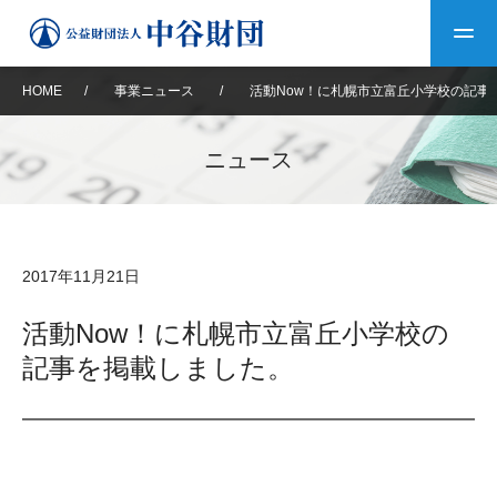
HOME
/
事業ニュース
/
活動Now！に札幌市立富丘小学校の記事
トップ
ニュース
中谷財団について
中谷財団について
理事長挨拶
中谷財団事業紹介
2017年11月21日
設立趣意書
中谷財団事業紹介
財団概要
中谷賞
中谷財団動画紹介
活動Now！に札幌市立富丘小学校の
記事を掲載しました。
40年史デジタルブック
沿革
神戸賞
長期大型研究助成
その他情報
中谷財団40年史
研究助成
その他情報
交流助成
個人情報保護に関する
お問い合わせ
40年史別冊
基本方針