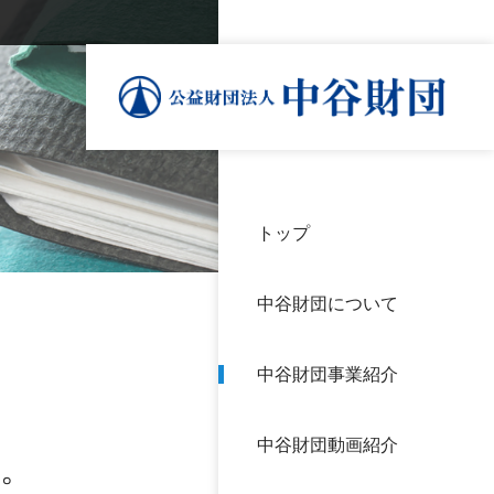
トップ
理事
中谷
個人
基本
中谷財団について
設立
神戸
アク
中谷財団事業紹介
財団
長期
よく
中谷財団動画紹介
沿革
研究
た。
サイ