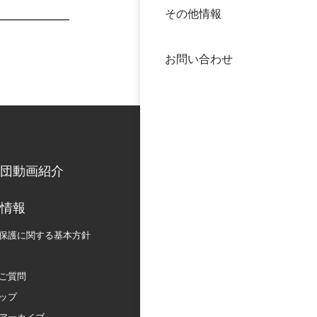
その他情報
40年
交流
中谷
お問い合わせ
大学
国際
役員
科学
公開
次世
団動画紹介
年報
情報
保護に関する
基本方針
中谷
ご質問
ップ