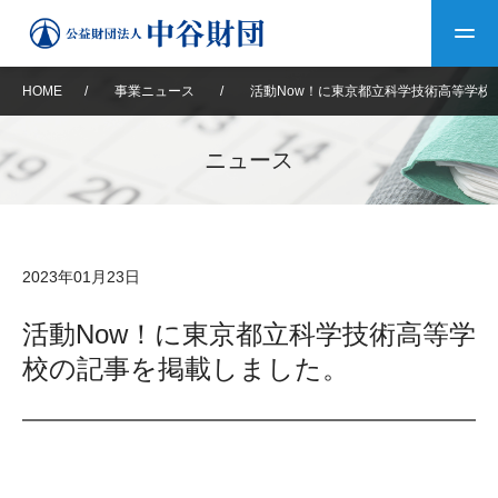
HOME
/
事業ニュース
/
活動Now！に東京都立科学技術高等学校
トップ
ニュース
中谷財団について
中谷財団について
理事長挨拶
中谷財団事業紹介
2023年01月23日
設立趣意書
中谷財団事業紹介
財団概要
中谷賞
中谷財団動画紹介
活動Now！に東京都立科学技術高等学
校の記事を掲載しました。
40年史デジタルブック
沿革
神戸賞
長期大型研究助成
その他情報
中谷財団40年史
研究助成
その他情報
交流助成
個人情報保護に関する
お問い合わせ
40年史別冊
基本方針