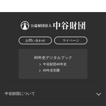
大学院生奨学金
国際学生交流プログラ
役員・評議員
公開情報
アクセス
ム
よくあるご質問
日本語
English
マイページ
年報一覧
中谷財団レポート
科学教育振興助成・
サイトマップ
中谷財団アーカイブ
次世代理系人材育成プ
ログラム助成
お問い合わせ
マイページ
40年史デジタルブック
中谷財団40年史
40年史別冊
中谷財団に
ついて