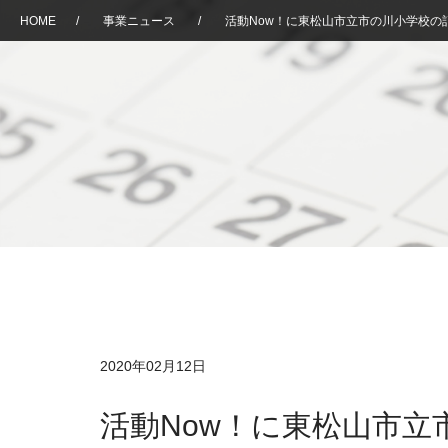
HOME
/
事業ニュース
/
活動Now！に東松山市立市の川小学校の
2020年02月12日
活動Now！に東松山市