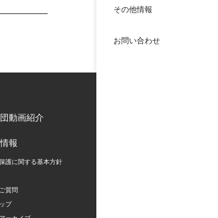
その他情報
40年
交流
中谷
お問い合わせ
大学
国際
役員
科学
公開
次世
団動画紹介
年報
情報
保護に関する
基本方針
中谷
ご質問
ップ