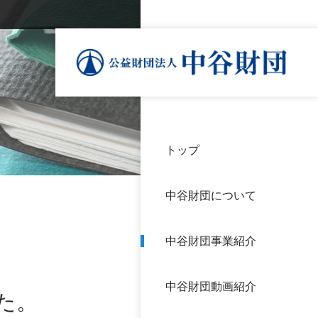
トップ
理事
中谷
個人
基本
中谷財団について
設立
神戸
アク
中谷財団事業紹介
財団
長期
よく
中谷財団動画紹介
沿革
研究
た。
サイ