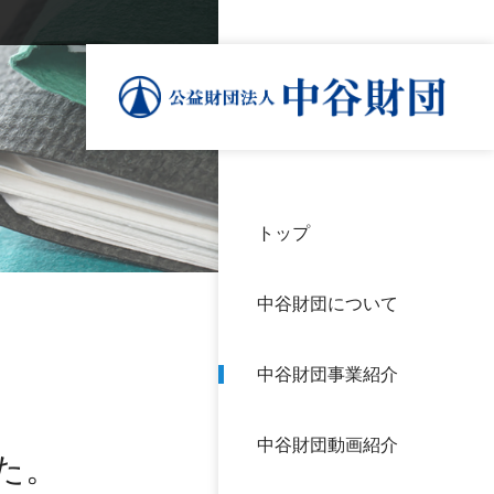
トップ
理事
中谷
個人
基本
中谷財団について
設立
神戸
アク
中谷財団事業紹介
財団
長期
よく
中谷財団動画紹介
沿革
研究
た。
サイ