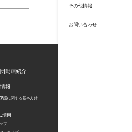
その他情報
40年
交流
中谷
お問い合わせ
大学
国際
役員
科学
公開
次世
団動画紹介
年報
情報
保護に関する
基本方針
中谷
ご質問
ップ