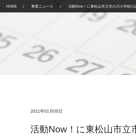
HOME
/
事業ニュース
/
活動Now！に東松山市立市の川小学校の
2021年01月05日
活動Now！に東松山市