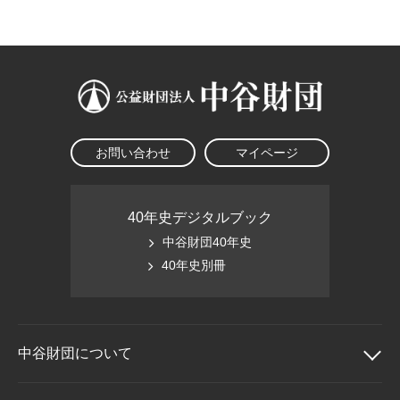
大学院生奨学金
国際学生交流プログラ
役員・評議員
公開情報
アクセス
ム
よくあるご質問
日本語
English
マイページ
年報一覧
中谷財団レポート
科学教育振興助成・
サイトマップ
中谷財団アーカイブ
次世代理系人材育成プ
ログラム助成
お問い合わせ
マイページ
40年史デジタルブック
中谷財団40年史
40年史別冊
中谷財団に
ついて