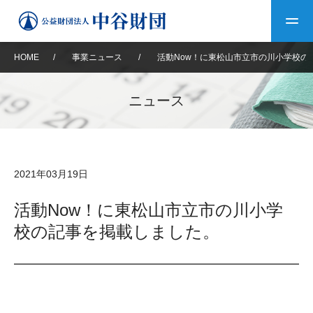
HOME
/
事業ニュース
/
活動Now！に東松山市立市の川小学校の
トップ
ニュース
中谷財団について
中谷財団について
理事長挨拶
中谷財団事業紹介
2021年03月19日
設立趣意書
中谷財団事業紹介
財団概要
中谷賞
中谷財団動画紹介
活動Now！に東松山市立市の川小学
校の記事を掲載しました。
40年史デジタルブック
沿革
神戸賞
長期大型研究助成
その他情報
中谷財団40年史
研究助成
その他情報
交流助成
個人情報保護に関する
お問い合わせ
40年史別冊
基本方針