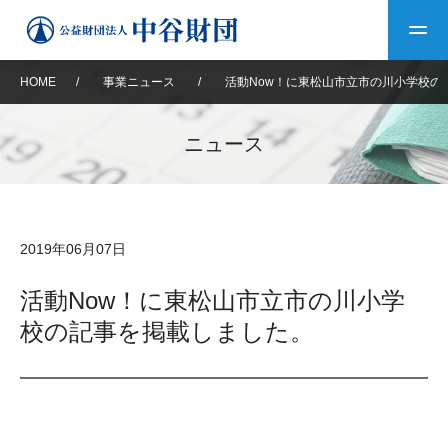
HOME
/
事業ニュース
/
活動Now！に東松山市立市の川小学校の
トップ
ニュース
中谷財団について
中谷財団について
理事長挨拶
中谷財団事業紹介
2019年06月07日
設立趣意書
中谷財団事業紹介
財団概要
中谷賞
中谷財団動画紹介
活動Now！に東松山市立市の川小学
校の記事を掲載しました。
40年史デジタルブック
沿革
神戸賞
長期大型研究助成
その他情報
中谷財団40年史
研究助成
その他情報
交流助成
個人情報保護に関する
お問い合わせ
40年史別冊
基本方針