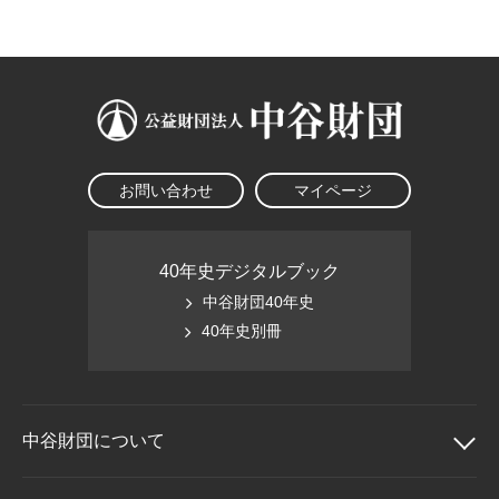
大学院生奨学金
国際学生交流プログラ
役員・評議員
公開情報
アクセス
ム
よくあるご質問
日本語
English
マイページ
年報一覧
中谷財団レポート
科学教育振興助成・
サイトマップ
中谷財団アーカイブ
次世代理系人材育成プ
ログラム助成
お問い合わせ
マイページ
40年史デジタルブック
中谷財団40年史
40年史別冊
中谷財団に
ついて