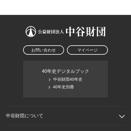
大学院生奨学金
国際学生交流プログラ
役員・評議員
公開情報
アクセス
ム
よくあるご質問
日本語
English
マイページ
年報一覧
中谷財団レポート
科学教育振興助成・
サイトマップ
中谷財団アーカイブ
次世代理系人材育成プ
ログラム助成
お問い合わせ
マイページ
40年史デジタルブック
中谷財団40年史
40年史別冊
中谷財団に
ついて