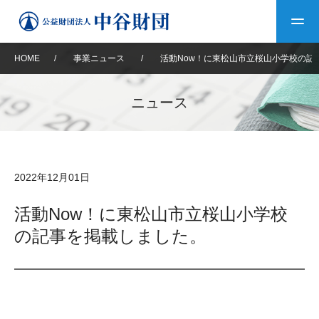
HOME
/
事業ニュース
/
活動Now！に東松山市立桜山小学校の記
トップ
ニュース
中谷財団について
中谷財団について
理事長挨拶
中谷財団事業紹介
2022年12月01日
設立趣意書
中谷財団事業紹介
財団概要
中谷賞
中谷財団動画紹介
活動Now！に東松山市立桜山小学校
の記事を掲載しました。
40年史デジタルブック
沿革
神戸賞
長期大型研究助成
その他情報
中谷財団40年史
研究助成
その他情報
交流助成
個人情報保護に関する
お問い合わせ
40年史別冊
基本方針