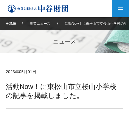
HOME
/
事業ニュース
/
活動Now！に東松山市立桜山小学校の記
トップ
ニュース
中谷財団について
中谷財団について
理事長挨拶
中谷財団事業紹介
2023年05月01日
設立趣意書
中谷財団事業紹介
財団概要
中谷賞
中谷財団動画紹介
活動Now！に東松山市立桜山小学校
の記事を掲載しました。
40年史デジタルブック
沿革
神戸賞
長期大型研究助成
その他情報
中谷財団40年史
研究助成
その他情報
交流助成
個人情報保護に関する
お問い合わせ
40年史別冊
基本方針