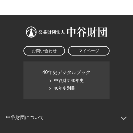
大学院生奨学金
国際学生交流プログラ
役員・評議員
公開情報
アクセス
ム
よくあるご質問
日本語
English
マイページ
年報一覧
中谷財団レポート
科学教育振興助成・
サイトマップ
中谷財団アーカイブ
次世代理系人材育成プ
ログラム助成
お問い合わせ
マイページ
40年史デジタルブック
中谷財団40年史
40年史別冊
中谷財団に
ついて