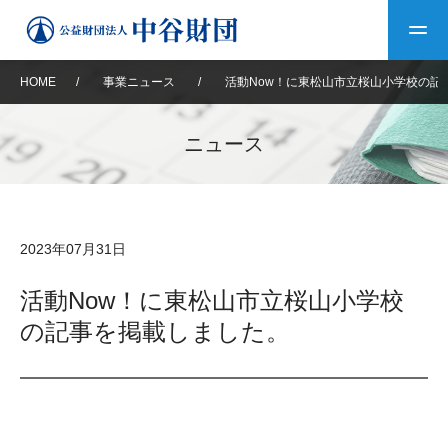
HOME
/
事業ニュース
/
活動Now！に東松山市立桜山小学校の記
トップ
ニュース
中谷財団について
中谷財団について
理事長挨拶
中谷財団事業紹介
2023年07月31日
設立趣意書
中谷財団事業紹介
財団概要
中谷賞
中谷財団動画紹介
活動Now！に東松山市立桜山小学校
の記事を掲載しました。
40年史デジタルブック
沿革
神戸賞
長期大型研究助成
その他情報
中谷財団40年史
研究助成
その他情報
交流助成
個人情報保護に関する
お問い合わせ
40年史別冊
基本方針