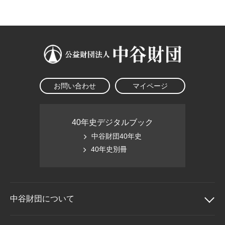
大学院生奨学金
国際学生交流プログラ
役員・評議員
公開情報
アクセス
ム
よくあるご質問
日本語
English
マイページ
年報一覧
中谷財団レポート
科学教育振興助成・
サイトマップ
中谷財団アーカイブ
次世代理系人材育成プ
ログラム助成
お問い合わせ
マイページ
40年史デジタルブック
中谷財団40年史
40年史別冊
中谷財団に
ついて