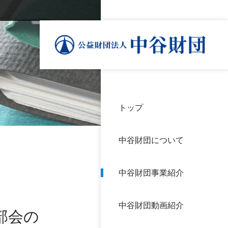
トップ
理事
中谷
個人
基本
中谷財団について
設立
神戸
アク
中谷財団事業紹介
財団
長期
よく
中谷財団動画紹介
沿革
研究
部会の
サイ