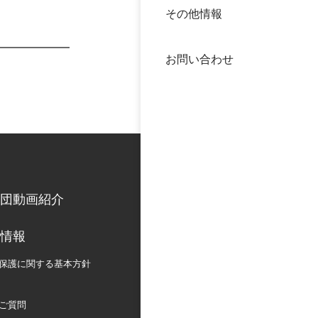
その他情報
40年
交流
中谷
お問い合わせ
大学
国際
役員
科学
公開
次世
団動画紹介
年報
情報
中谷
保護に関する
基本方針
ご質問