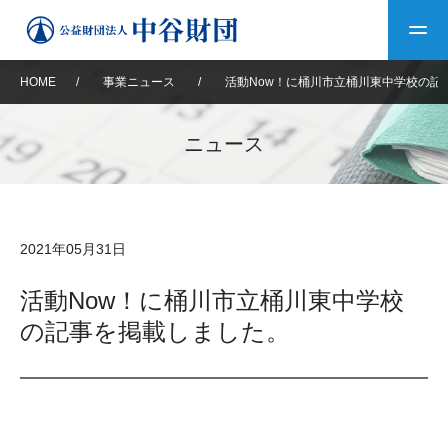
HOME
/
事業ニュース
/
活動Now！に桶川市立桶川東中学校の記
トップ
ニュース
中谷財団について
中谷財団について
理事長挨拶
中谷財団事業紹介
2021年05月31日
設立趣意書
中谷財団事業紹介
財団概要
中谷賞
中谷財団動画紹介
活動Now！に桶川市立桶川東中学校
の記事を掲載しました。
40年史デジタルブック
沿革
神戸賞
長期大型研究助成
その他情報
中谷財団40年史
研究助成
その他情報
交流助成
個人情報保護に関する
お問い合わせ
40年史別冊
基本方針