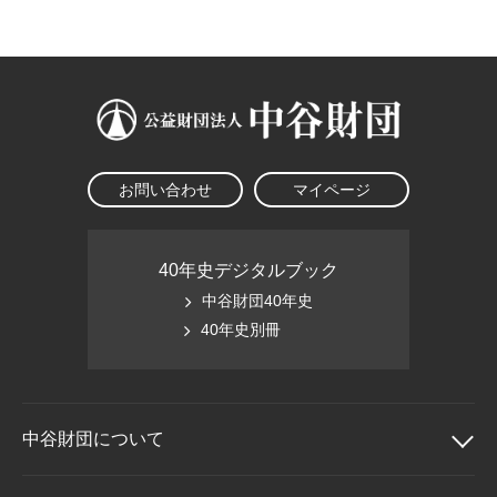
大学院生奨学金
国際学生交流プログラ
役員・評議員
公開情報
アクセス
ム
よくあるご質問
日本語
English
マイページ
年報一覧
中谷財団レポート
科学教育振興助成・
サイトマップ
中谷財団アーカイブ
次世代理系人材育成プ
ログラム助成
お問い合わせ
マイページ
40年史デジタルブック
中谷財団40年史
40年史別冊
中谷財団に
ついて