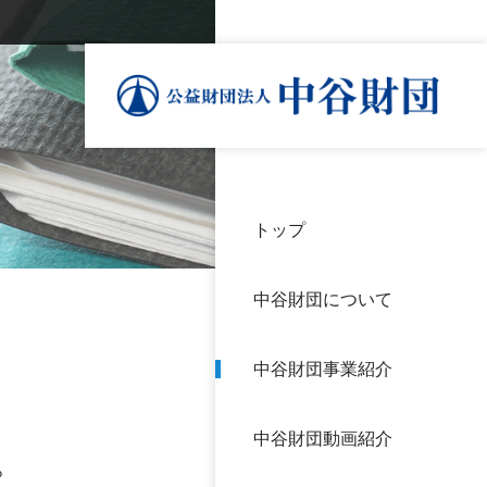
トップ
理事
中谷
個人
基本
中谷財団について
設立
神戸
アク
中谷財団事業紹介
財団
長期
よく
中谷財団動画紹介
沿革
研究
。
サイ