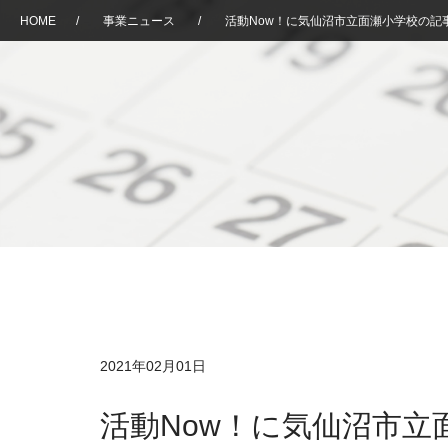
HOME
/
事業ニュース
/
活動Now！に気仙沼市立面瀬小学校の記
2021年02月01日
活動Now！に気仙沼市