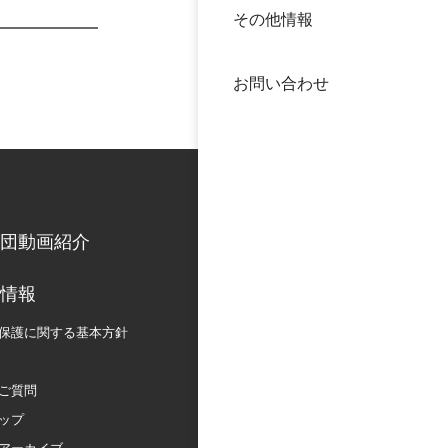
その他情報
40年
交流
中谷
お問い合わせ
大学
国際
役員
科学
公開
次世
団動画紹介
年報
情報
保護に関する
基本方針
中谷
ご質問
ップ