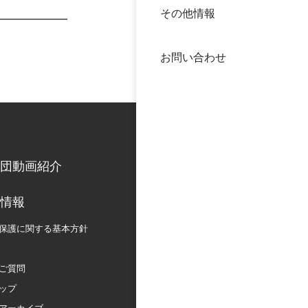
その他情報
40年
交流
中谷
お問い合わせ
大学
国際
役員
科学
公開
次世
団動画紹介
年報
情報
保護に関する
基本方針
中谷
ご質問
ップ