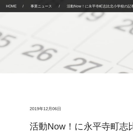
HOME
/
事業ニュース
/
活動Now！に永平寺町志比北小学校の記
2019年12月06日
活動Now！に永平寺町