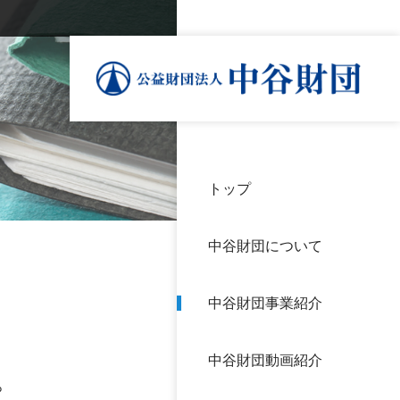
トップ
理事
中谷
個人
基本
中谷財団について
設立
神戸
アク
中谷財団事業紹介
財団
長期
よく
中谷財団動画紹介
沿革
研究
。
サイ