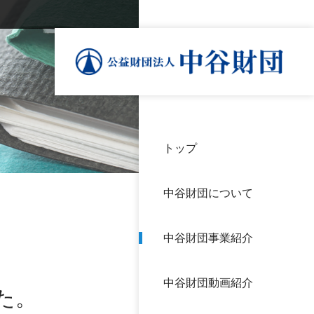
トップ
理事
中谷
個人
基本
中谷財団について
設立
神戸
アク
中谷財団事業紹介
財団
長期
よく
中谷財団動画紹介
沿革
研究
た。
サイ