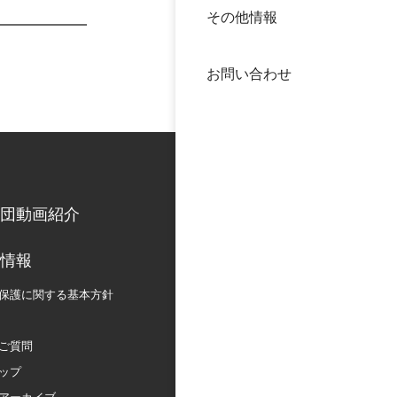
その他情報
40年
交流
中谷
お問い合わせ
大学
国際
役員
科学
公開
次世
団動画紹介
年報
情報
保護に関する
基本方針
中谷
ご質問
ップ