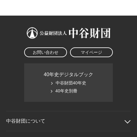
大学院生奨学金
国際学生交流プログラ
役員・評議員
公開情報
アクセス
ム
よくあるご質問
日本語
English
マイページ
年報一覧
中谷財団レポート
科学教育振興助成・
サイトマップ
中谷財団アーカイブ
次世代理系人材育成プ
ログラム助成
お問い合わせ
マイページ
40年史デジタルブック
中谷財団40年史
40年史別冊
中谷財団に
ついて