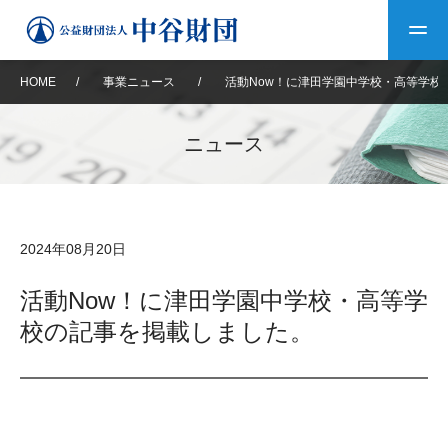
HOME
/
事業ニュース
/
活動Now！に津田学園中学校・高等学校
トップ
ニュース
中谷財団について
中谷財団について
理事長挨拶
中谷財団事業紹介
2024年08月20日
設立趣意書
中谷財団事業紹介
財団概要
中谷賞
中谷財団動画紹介
活動Now！に津田学園中学校・高等学
校の記事を掲載しました。
40年史デジタルブック
沿革
神戸賞
長期大型研究助成
その他情報
中谷財団40年史
研究助成
その他情報
交流助成
個人情報保護に関する
お問い合わせ
40年史別冊
基本方針