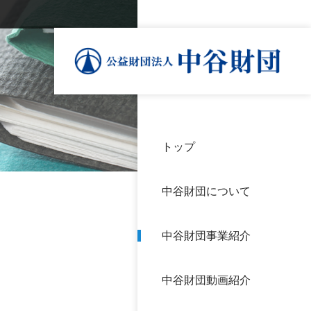
トップ
理事
中谷
個人
基本
中谷財団について
設立
神戸
アク
中谷財団事業紹介
財団
長期
よく
中谷財団動画紹介
沿革
研究
サイ