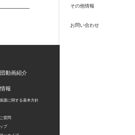
その他情報
40年
交流
中谷
お問い合わせ
大学
国際
役員
科学
公開
次世
団動画紹介
年報
情報
保護に関する
基本方針
中谷
ご質問
ップ