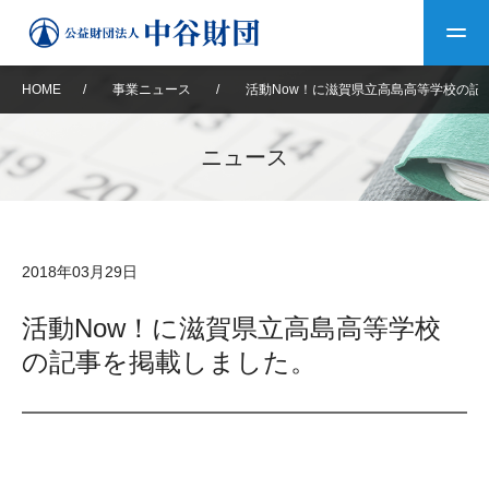
HOME
/
事業ニュース
/
活動Now！に滋賀県立高島高等学校の記
トップ
ニュース
中谷財団について
中谷財団について
理事長挨拶
中谷財団事業紹介
2018年03月29日
設立趣意書
中谷財団事業紹介
財団概要
中谷賞
中谷財団動画紹介
活動Now！に滋賀県立高島高等学校
の記事を掲載しました。
40年史デジタルブック
沿革
神戸賞
長期大型研究助成
その他情報
中谷財団40年史
研究助成
その他情報
交流助成
個人情報保護に関する
お問い合わせ
40年史別冊
基本方針