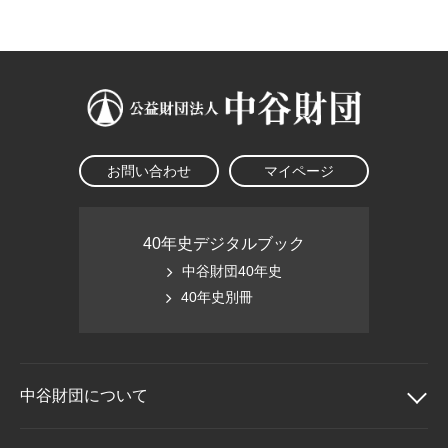
大学院生奨学金
国際学生交流プログラ
役員・評議員
公開情報
アクセス
ム
よくあるご質問
日本語
English
マイページ
年報一覧
中谷財団レポート
科学教育振興助成・
サイトマップ
中谷財団アーカイブ
次世代理系人材育成プ
ログラム助成
お問い合わせ
マイページ
40年史デジタルブック
中谷財団40年史
40年史別冊
中谷財団に
ついて