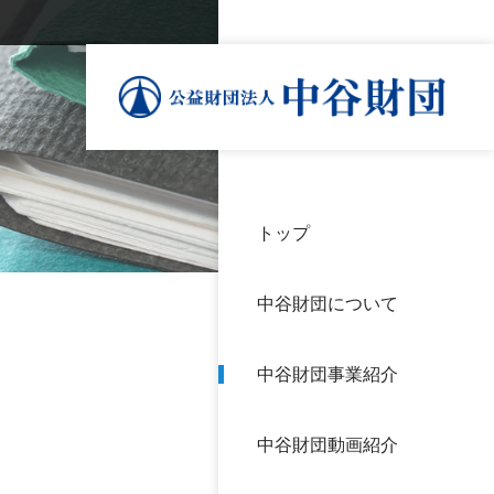
トップ
理事
中谷
個人
基本
中谷財団について
設立
神戸
アク
中谷財団事業紹介
財団
長期
よく
中谷財団動画紹介
沿革
研究
サイ