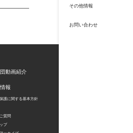
その他情報
40年
交流
中谷
お問い合わせ
大学
国際
役員
科学
公開
次世
団動画紹介
年報
情報
保護に関する
基本方針
中谷
ご質問
ップ