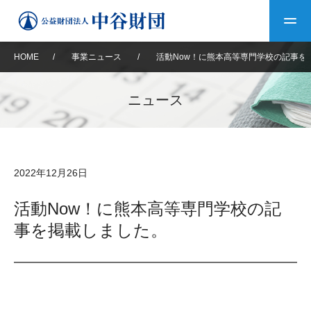
HOME
/
事業ニュース
/
活動Now！に熊本高等専門学校の記事を
トップ
ニュース
中谷財団について
中谷財団について
理事長挨拶
中谷財団事業紹介
2022年12月26日
設立趣意書
中谷財団事業紹介
財団概要
中谷賞
中谷財団動画紹介
活動Now！に熊本高等専門学校の記
事を掲載しました。
40年史デジタルブック
沿革
神戸賞
長期大型研究助成
その他情報
中谷財団40年史
研究助成
その他情報
交流助成
個人情報保護に関する
お問い合わせ
40年史別冊
基本方針