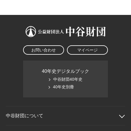
大学院生奨学金
国際学生交流プログラ
役員・評議員
公開情報
アクセス
ム
よくあるご質問
日本語
English
マイページ
年報一覧
中谷財団レポート
科学教育振興助成・
サイトマップ
中谷財団アーカイブ
次世代理系人材育成プ
ログラム助成
お問い合わせ
マイページ
40年史デジタルブック
中谷財団40年史
40年史別冊
中谷財団に
ついて