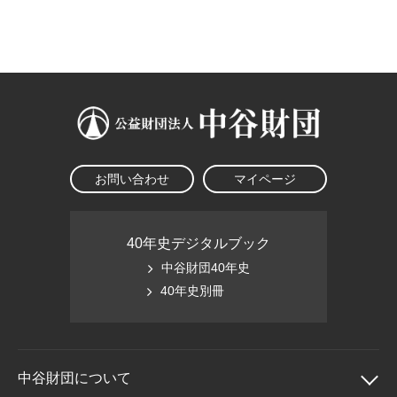
大学院生奨学金
国際学生交流プログラ
役員・評議員
公開情報
アクセス
ム
よくあるご質問
日本語
English
マイページ
年報一覧
中谷財団レポート
科学教育振興助成・
サイトマップ
中谷財団アーカイブ
次世代理系人材育成プ
ログラム助成
お問い合わせ
マイページ
40年史デジタルブック
中谷財団40年史
40年史別冊
中谷財団に
ついて