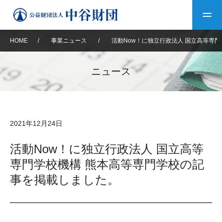
HOME
/
事業ニュース
/
活動Now！に独立行政法人 国立高等専
トップ
ニュース
中谷財団について
中谷財団について
理事長挨拶
中谷財団事業紹介
2021年12月24日
設立趣意書
中谷財団事業紹介
財団概要
中谷賞
中谷財団動画紹介
活動Now！に独立行政法人 国立高等
専門学校機構 熊本高等専門学校の記
40年史デジタルブック
沿革
神戸賞
長期大型研究助成
その他情報
事を掲載しました。
中谷財団40年史
研究助成
その他情報
交流助成
個人情報保護に関する
お問い合わせ
40年史別冊
基本方針