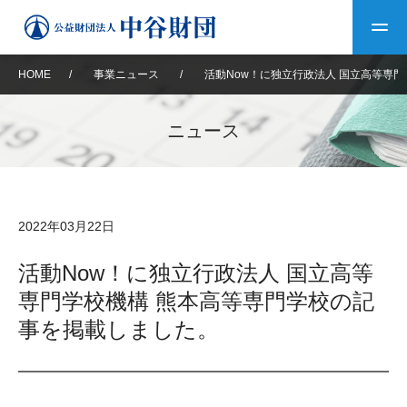
HOME
/
事業ニュース
/
活動Now！に独立行政法人 国立高等専
トップ
ニュース
中谷財団について
中谷財団について
理事長挨拶
中谷財団事業紹介
2022年03月22日
設立趣意書
中谷財団事業紹介
財団概要
中谷賞
中谷財団動画紹介
活動Now！に独立行政法人 国立高等
専門学校機構 熊本高等専門学校の記
40年史デジタルブック
沿革
神戸賞
長期大型研究助成
その他情報
事を掲載しました。
中谷財団40年史
研究助成
その他情報
交流助成
個人情報保護に関する
お問い合わせ
40年史別冊
基本方針