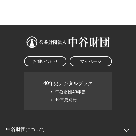
大学院生奨学金
国際学生交流プログラ
役員・評議員
公開情報
アクセス
ム
よくあるご質問
日本語
English
マイページ
年報一覧
中谷財団レポート
科学教育振興助成・
サイトマップ
中谷財団アーカイブ
次世代理系人材育成プ
ログラム助成
お問い合わせ
マイページ
40年史デジタルブック
中谷財団40年史
40年史別冊
中谷財団に
ついて