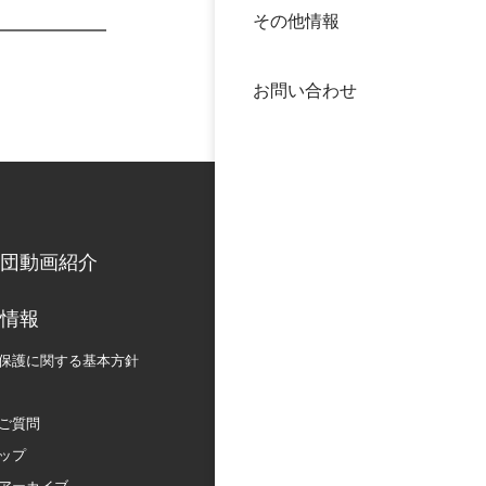
その他情報
40年
交流
中谷
お問い合わせ
大学
国際
役員
科学
公開
次世
団動画紹介
年報
情報
保護に関する
基本方針
中谷
ご質問
ップ