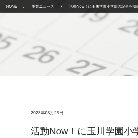
HOME
/
事業ニュース
/
活動Now！に玉川学園小学部の記事を掲
2023年05月25日
活動Now！に玉川学園