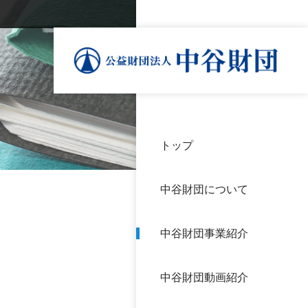
トップ
理事
中谷
個人
基本
中谷財団について
設立
神戸
アク
中谷財団事業紹介
財団
長期
よく
中谷財団動画紹介
沿革
研究
サイ