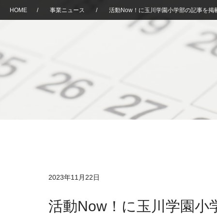
HOME
/
事業ニュース
/
活動Now！に玉川学園小学部の記事を掲
2023年11月22日
活動Now！に玉川学園