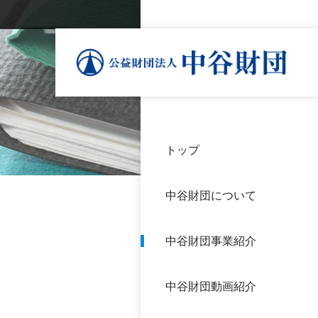
トップ
理事
中谷
個人
基本
中谷財団について
設立
神戸
アク
中谷財団事業紹介
財団
長期
よく
中谷財団動画紹介
沿革
研究
サイ