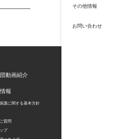
その他情報
40年
交流
中谷
お問い合わせ
大学
国際
役員
科学
公開
次世
団動画紹介
年報
情報
保護に関する
基本方針
中谷
ご質問
ップ