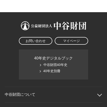
大学院生奨学金
国際学生交流プログラ
役員・評議員
公開情報
アクセス
ム
よくあるご質問
日本語
English
マイページ
年報一覧
中谷財団レポート
科学教育振興助成・
サイトマップ
中谷財団アーカイブ
次世代理系人材育成プ
ログラム助成
お問い合わせ
マイページ
40年史デジタルブック
中谷財団40年史
40年史別冊
中谷財団に
ついて