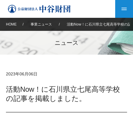
HOME
/
事業ニュース
/
活動Now！に石川県立七尾高等学校の記
トップ
ニュース
中谷財団について
中谷財団について
理事長挨拶
中谷財団事業紹介
2023年06月06日
設立趣意書
中谷財団事業紹介
財団概要
中谷賞
中谷財団動画紹介
活動Now！に石川県立七尾高等学校
の記事を掲載しました。
40年史デジタルブック
沿革
神戸賞
長期大型研究助成
その他情報
中谷財団40年史
研究助成
その他情報
交流助成
個人情報保護に関する
お問い合わせ
40年史別冊
基本方針