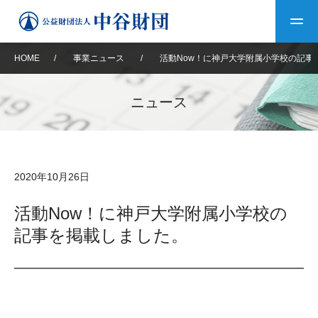
HOME
/
事業ニュース
/
活動Now！に神戸大学附属小学校の記事
トップ
ニュース
中谷財団について
中谷財団について
理事長挨拶
中谷財団事業紹介
2020年10月26日
設立趣意書
中谷財団事業紹介
財団概要
中谷賞
中谷財団動画紹介
活動Now！に神戸大学附属小学校の
記事を掲載しました。
40年史デジタルブック
沿革
神戸賞
長期大型研究助成
その他情報
中谷財団40年史
研究助成
その他情報
交流助成
個人情報保護に関する
お問い合わせ
40年史別冊
基本方針