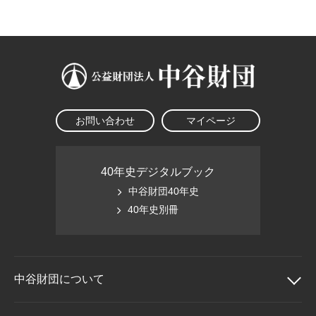
大学院生奨学金
国際学生交流プログラ
役員・評議員
公開情報
アクセス
ム
よくあるご質問
日本語
English
マイページ
年報一覧
中谷財団レポート
科学教育振興助成・
サイトマップ
中谷財団アーカイブ
次世代理系人材育成プ
ログラム助成
お問い合わせ
マイページ
40年史デジタルブック
中谷財団40年史
40年史別冊
中谷財団に
ついて